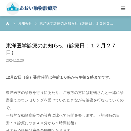
ーム
お知らせ
東洋医学診療のお知らせ（診療日：１２月２…
HOME
ご予約はこちら
東洋医学診療のお知らせ（診療日：１２月２７
日）
総合案内
2024.12.20
診察料金
12月27日（金）受付時間は午前１０時から午後２時まで
です。
院内の様子
東洋医学の診療を行うにあたり、ご家族の方には動物さんと一緒に診
察室でカウンセリングを受けていただきながら治療を行なっていくの
で、
獣医師紹介
一般的な動物病院での診療に比べて時間を要します。（初診時の目
安：１診療につき４０分から１時間前後）
アクセス
そのため診療は
完全予約制
となります。